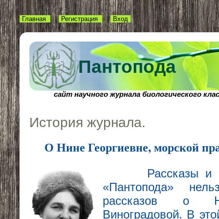
Главная
|
Регистрация
|
Вход
Пантопода
cайт научного журнала биологического кла
История журнала.
О Нине Георгиевне, морской пр
Рассказы и 
«Пантопода» нел
рассказов о Н
Виноградовой. В это