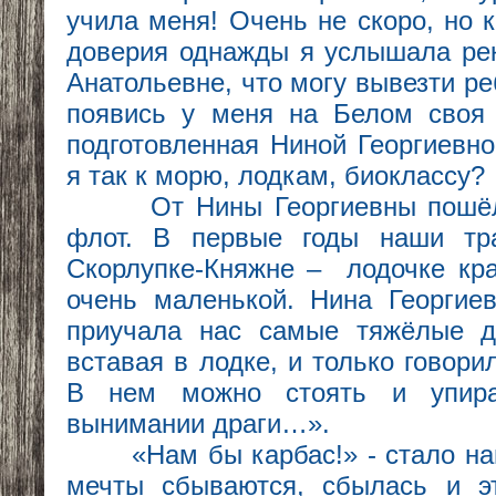
учила меня! Очень не скоро, но 
доверия однажды я услышала ре
Анатольевне, что могу вывезти ре
появись у меня на Белом своя 
подготовленная Ниной Георгиевно
я так к морю, лодкам, биоклассу?
От Нины Георгиевны пошёл 
флот. В первые годы наши тр
Скорлупке-Княжне – лодочке кра
очень маленькой. Нина Георгиев
приучала нас самые тяжёлые д
вставая в лодке, и только говори
В нем можно стоять и упира
вынимании драги…».
«Нам бы карбас!» - стало наш
мечты сбываются, сбылась и э