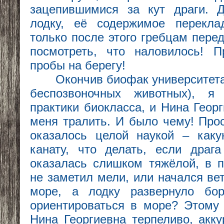
зацепившимися за кут драги. Д
лодку, её содержимое перекл
только после этого гребцам пере
посмотреть, что наловилось! 
пробы на берегу!
Окончив биофак университета 
беспозвоночных животных), я
практики биокласса, и Нина Геор
меня тралить. И было чему! Прос
оказалось целой наукой – каку
канату, что делать, если драг
оказалась слишком тяжёлой, в 
не заметил мели, или начался ве
море, а лодку развернуло бо
ориентироваться в море? Этому
Нина Георгиевна терпеливо, акку